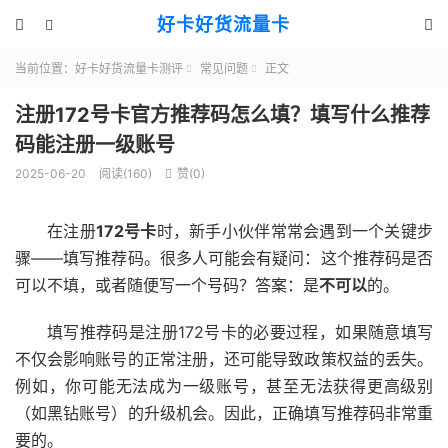
好卡好货流量卡



当前位置：
好卡好货流量卡测评
常见问题
正文


注册172号卡官方推荐码怎么填？填写什么推荐
码能注册一级账号
2025-06-20
阅读(160)
赞(
0
)

在注册
172号卡
时，新手小伙伴常常会遇到一个关键步
骤——填写推荐码。很多人可能会有疑问：这个推荐码是否
可以不填，或者随便写一个号码？答案：是
不可以
的。
填写推荐码是注册172号卡的必要过程，如果随意填写
不仅会影响账号的正常注册，还可能导致政策权益的丢失。
例如，你可能无法成为一级账号，甚至无法获得更高级别
（如黑钻账号）的升级机会。因此，正确填写推荐码非常重
要的。